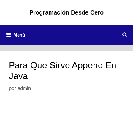
Saltar
al
Programación Desde Cero
contenido
Menú
Para Que Sirve Append En
Java
por
admin