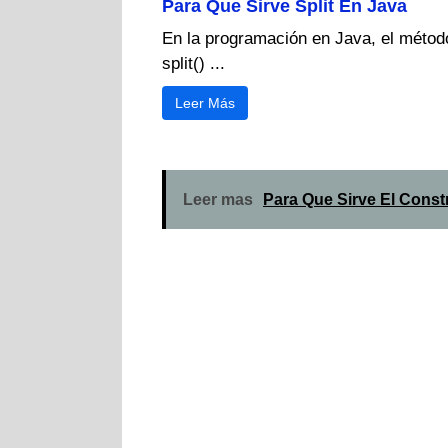
Para Que Sirve Split En Java
En la programación en Java, el métod
split() ...
Leer Más
Leer mas
Para Que Sirve El Const