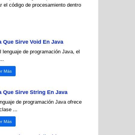
ar el código de procesamiento dentro
a Que Sirve Void En Java
l lenguaje de programación Java, el
..
er Más
a Que Sirve String En Java
enguaje de programación Java ofrece
clase ...
er Más