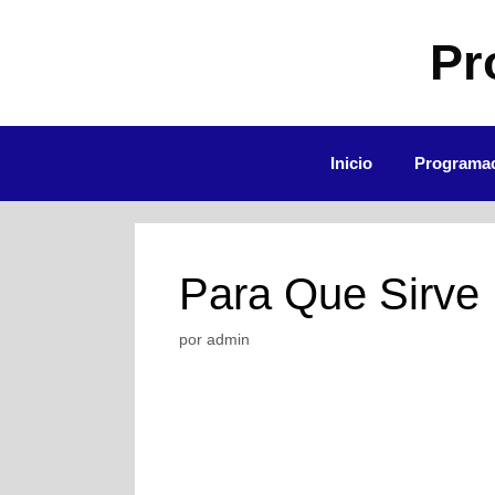
Saltar
al
Pr
contenido
Inicio
Programac
Para Que Sirve 
por
admin