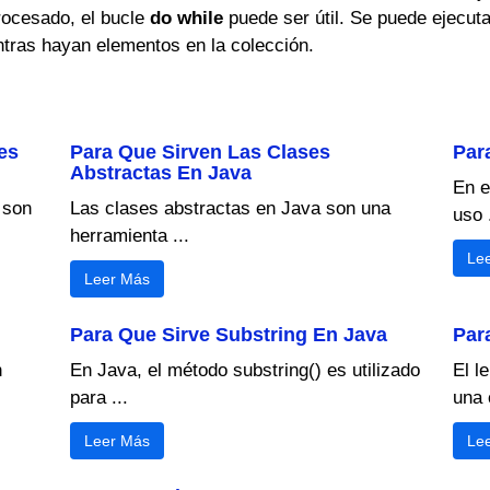
rocesado, el bucle
do while
puede ser útil. Se puede ejecut
entras hayan elementos en la colección.
es
Para Que Sirven Las Clases
Par
Abstractas En Java
En e
 son
Las clases abstractas en Java son una
uso .
herramienta ...
Le
Leer Más
Para Que Sirve Substring En Java
Par
n
En Java, el método substring() es utilizado
El l
para ...
una 
Leer Más
Le