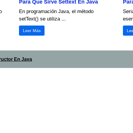
Para Que Sirve Settext En Java
Par
o
En programación Java, el método
Seri
setText() se utiliza ...
esen
Leer Más
Le
ructor En Java