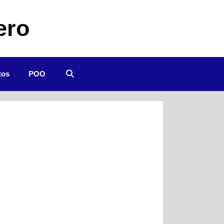
ero
tos
POO