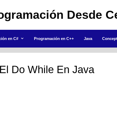
ogramación Desde C
ión en C#
Programación en C++
Java
Concep
El Do While En Java